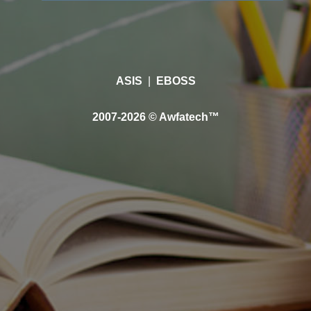
ASIS
|
EBOSS
2007-2026 © Awfatech™